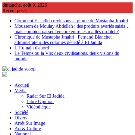
Skip
dimanche, août 9, 2026
to
Recent posts
content
Comment El Jadida revit sous la plume de Mustapha Jmahri
Moussem de Moulay Abdellah : des produits avariés saisis…
mais combien passent encore entre les mailles du filet ?
Chronique de Mustapha Jmahri : Fernand Blanchet,
administrateur des colonies décédé à El Jadida
L'Humain d'abord
Le Temps ou la Vie: deux civilisations, deux visions du
monde
Accueil
Média
Radar Sur El Jadida
Libre Opinion
Vidéothèque
Société
Divers
Arrêt Sur Image
Art & Culture
National