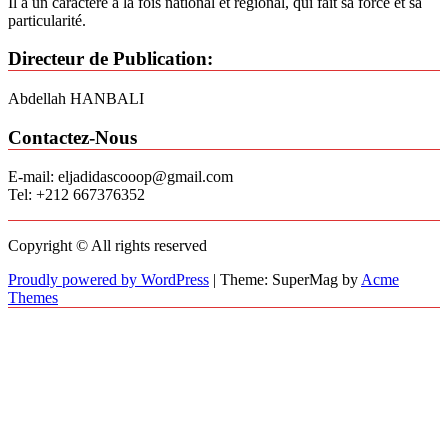
Il a un caractère à la fois national et régional, qui fait sa force et sa
particularité.
Directeur de Publication:
Abdellah HANBALI
Contactez-Nous
E-mail: eljadidascooop@gmail.com
Tel: +212 667376352
Copyright © All rights reserved
Proudly powered by WordPress
|
Theme: SuperMag by
Acme
Themes