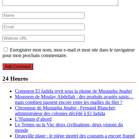
Enregistrer mon nom, mon e-mail et mon site dans le navigateur
pour mon prochain commentaire.
24 Heures
Comment El Jadida revit sous la plume de Mustapha Jmahri
Moussem de Moulay Abdellah : des produits avariés saisis…
mais combien passent encore entre les mailles du filet ?
Chronique de Mustapha Jmahri : Fernand Blanchet,
administrateur des colonies décédé à El Jadida
L’Humain d’abord
Le Temps ou la Vie: deux civilisations, deux visions du
monde
Deauville plage : le piège mortel des courants a encore frappé