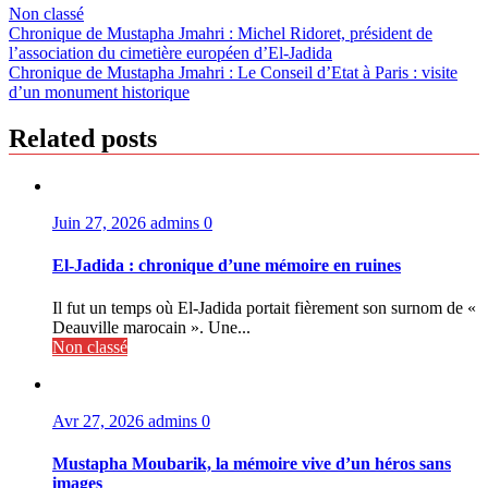
Non classé
Navigation
Chronique de Mustapha Jmahri : Michel Ridoret, président de
l’association du cimetière européen d’El-Jadida
de
Chronique de Mustapha Jmahri : Le Conseil d’Etat à Paris : visite
l’article
d’un monument historique
Related posts
Juin 27, 2026
admins
0
El-Jadida : chronique d’une mémoire en ruines
Il fut un temps où El-Jadida portait fièrement son surnom de «
Deauville marocain ». Une...
Non classé
Avr 27, 2026
admins
0
Mustapha Moubarik, la mémoire vive d’un héros sans
images