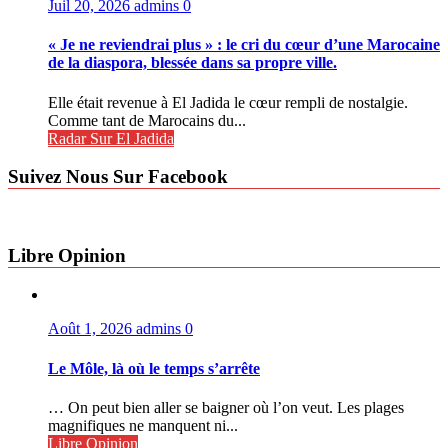
Juil 20, 2026
admins
0
« Je ne reviendrai plus » : le cri du cœur d’une Marocaine
de la diaspora, blessée dans sa propre ville.
Elle était revenue à El Jadida le cœur rempli de nostalgie.
Comme tant de Marocains du...
Radar Sur El Jadida
Suivez Nous Sur Facebook
Libre Opinion
Août 1, 2026
admins
0
Le Môle, là où le temps s’arrête
… On peut bien aller se baigner où l’on veut. Les plages
magnifiques ne manquent ni...
Libre Opinion