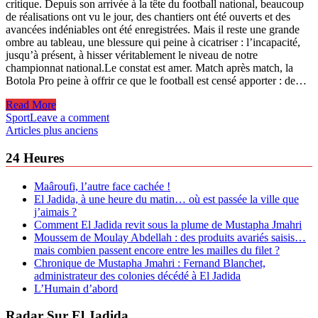
critique. Depuis son arrivée à la tête du football national, beaucoup
de réalisations ont vu le jour, des chantiers ont été ouverts et des
avancées indéniables ont été enregistrées. Mais il reste une grande
ombre au tableau, une blessure qui peine à cicatriser : l’incapacité,
jusqu’à présent, à hisser véritablement le niveau de notre
championnat national.Le constat est amer. Match après match, la
Botola Pro peine à offrir ce que le football est censé apporter : de…
Read More
Sport
Leave a comment
Navigation
Articles plus anciens
des
24 Heures
articles
Maâroufi, l’autre face cachée !
El Jadida, à une heure du matin… où est passée la ville que
j’aimais ?
Comment El Jadida revit sous la plume de Mustapha Jmahri
Moussem de Moulay Abdellah : des produits avariés saisis…
mais combien passent encore entre les mailles du filet ?
Chronique de Mustapha Jmahri : Fernand Blanchet,
administrateur des colonies décédé à El Jadida
L’Humain d’abord
Radar Sur El Jadida