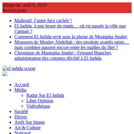
Skip
dimanche, août 9, 2026
to
Recent posts
content
Maâroufi, l’autre face cachée !
El Jadida, à une heure du matin… où est passée la ville que
j’aimais ?
Comment El Jadida revit sous la plume de Mustapha Jmahri
Moussem de Moulay Abdellah : des produits avariés saisis…
mais combien passent encore entre les mailles du filet ?
Chronique de Mustapha Jmahri : Fernand Blanchet,
administrateur des colonies décédé à El Jadida
Accueil
Média
Radar Sur El Jadida
Libre Opinion
Vidéothèque
Société
Divers
Arrêt Sur Image
Art & Culture
National