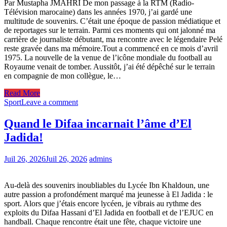
Par Mustapha JMAHRI De mon passage à la RTM (Radio-
Télévision marocaine) dans les années 1970, j’ai gardé une
multitude de souvenirs. C’était une époque de passion médiatique et
de reportages sur le terrain. Parmi ces moments qui ont jalonné ma
carrière de journaliste débutant, ma rencontre avec le légendaire Pelé
reste gravée dans ma mémoire.Tout a commencé en ce mois d’avril
1975. La nouvelle de la venue de l’icône mondiale du football au
Royaume venait de tomber. Aussitôt, j’ai été dépêché sur le terrain
en compagnie de mon collègue, le…
Read More
Sport
Leave a comment
Quand le Difaa incarnait l’âme d’El
Jadida!
Juil 26, 2026
Juil 26, 2026
admins
Au-delà des souvenirs inoubliables du Lycée Ibn Khaldoun, une
autre passion a profondément marqué ma jeunesse à El Jadida : le
sport. Alors que j’étais encore lycéen, je vibrais au rythme des
exploits du Difaa Hassani d’El Jadida en football et de l’EJUC en
handball. Chaque rencontre était une fête, chaque victoire une