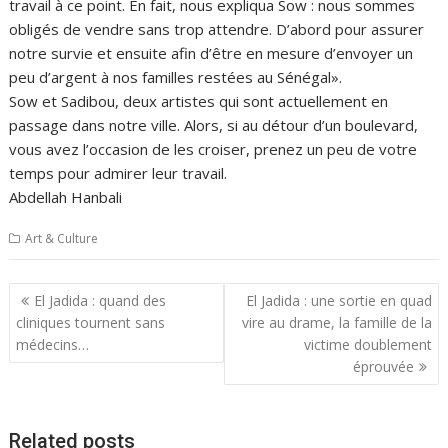
travail à ce point. En fait, nous expliqua Sow : nous sommes
obligés de vendre sans trop attendre. D’abord pour assurer
notre survie et ensuite afin d’être en mesure d’envoyer un
peu d’argent à nos familles restées au Sénégal».
Sow et Sadibou, deux artistes qui sont actuellement en
passage dans notre ville. Alors, si au détour d’un boulevard,
vous avez l’occasion de les croiser, prenez un peu de votre
temps pour admirer leur travail.
Abdellah Hanbali
Art & Culture
Navigation
El Jadida : quand des
El Jadida : une sortie en quad
de
cliniques tournent sans
vire au drame, la famille de la
l’article
médecins…
victime doublement
éprouvée
Related posts