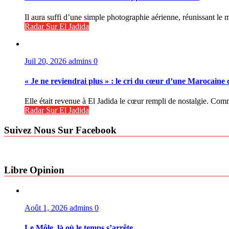
Il aura suffi d’une simple photographie aérienne, réunissant le
Radar Sur El Jadida
Juil 20, 2026
admins
0
« Je ne reviendrai plus » : le cri du cœur d’une Marocaine d
Elle était revenue à El Jadida le cœur rempli de nostalgie. Com
Radar Sur El Jadida
Suivez Nous Sur Facebook
Libre Opinion
Août 1, 2026
admins
0
Le Môle, là où le temps s’arrête