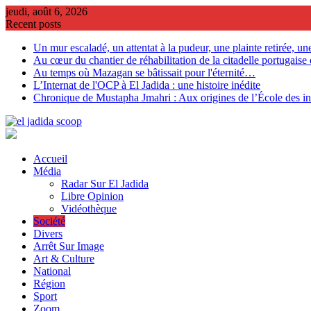
Skip
jeudi, août 6, 2026
to
Recent posts
content
Un mur escaladé, un attentat à la pudeur, une plainte retirée, un
Au cœur du chantier de réhabilitation de la citadelle portugaise 
Au temps où Mazagan se bâtissait pour l'éternité…
L’Internat de l'OCP à El Jadida : une histoire inédite
Chronique de Mustapha Jmahri : Aux origines de l’École des in
Accueil
Média
Radar Sur El Jadida
Libre Opinion
Vidéothèque
Société
Divers
Arrêt Sur Image
Art & Culture
National
Région
Sport
Zoom