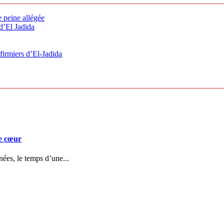
e peine allégée
 d’El Jadida
firmiers d’El-Jadida
de cœur
nnées, le temps d’une...