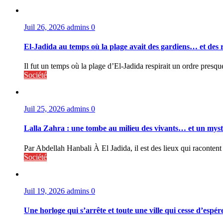
Juil 26, 2026
admins
0
El-Jadida au temps où la plage avait des gardiens… et des 
Il fut un temps où la plage d’El-Jadida respirait un ordre presqu
Société
Juil 25, 2026
admins
0
Lalla Zahra : une tombe au milieu des vivants… et un myst
Par Abdellah Hanbali À El Jadida, il est des lieux qui racontent
Société
Juil 19, 2026
admins
0
Une horloge qui s’arrête et toute une ville qui cesse d’espér