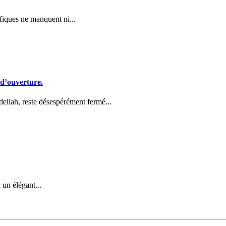
fiques ne manquent ni...
 d’ouverture.
ellah, reste désespérément fermé...
 un élégant...