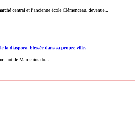
 marché central et l’ancienne école Clémenceau, devenue...
e la diaspora, blessée dans sa propre ville.
me tant de Marocains du...