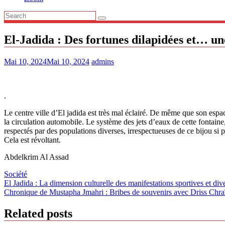
El-Jadida : Des fortunes dilapidées et… un
Mai 10, 2024
Mai 10, 2024
admins
.
Le centre ville d’El jadida est très mal éclairé. De même que son espace
la circulation automobile. Le système des jets d’eaux de cette fontain
respectés par des populations diverses, irrespectueuses de ce bijou si p
Cela est révoltant.
Abdelkrim Al Assad
Société
Navigation
El Jadida : La dimension culturelle des manifestations sportives et div
Chronique de Mustapha Jmahri : Bribes de souvenirs avec Driss Chraï
de
l’article
Related posts