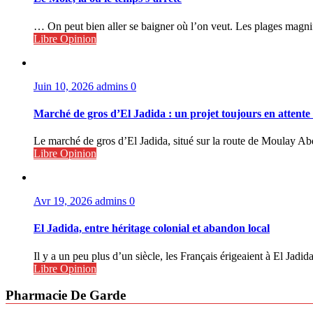
… On peut bien aller se baigner où l’on veut. Les plages magni
Libre Opinion
Juin 10, 2026
admins
0
Marché de gros d’El Jadida : un projet toujours en attente
Le marché de gros d’El Jadida, situé sur la route de Moulay Abd
Libre Opinion
Avr 19, 2026
admins
0
El Jadida, entre héritage colonial et abandon local
Il y a un peu plus d’un siècle, les Français érigeaient à El Jadida
Libre Opinion
Pharmacie De Garde