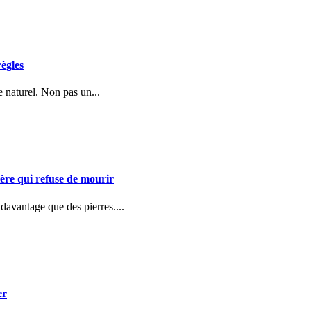
règles
e naturel. Non pas un...
ère qui refuse de mourir
 davantage que des pierres....
er