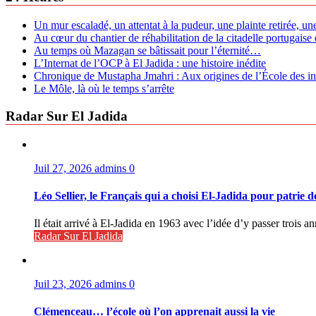
Un mur escaladé, un attentat à la pudeur, une plainte retirée, un
Au cœur du chantier de réhabilitation de la citadelle portugaise
Au temps où Mazagan se bâtissait pour l’éternité…
L’Internat de l’OCP à El Jadida : une histoire inédite
Chronique de Mustapha Jmahri : Aux origines de l’École des in
Le Môle, là où le temps s’arrête
Radar Sur El Jadida
Juil 27, 2026
admins
0
Léo Sellier, le Français qui a choisi El-Jadida pour patrie 
Il était arrivé à El-Jadida en 1963 avec l’idée d’y passer trois a
Radar Sur El Jadida
Juil 23, 2026
admins
0
Clémenceau… l’école où l’on apprenait aussi la vie